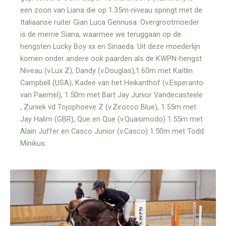
een zoon van Liana die op 1.35m-niveau springt met de
Italiaanse ruiter Gian Luca Gennusa. Overgrootmoeder
is de merrie Siana, waarmee we teruggaan op de
hengsten Lucky Boy xx en Sinaeda. Uit deze moederlijn
komen onder andere ook paarden als de KWPN-hengst
Niveau (v.Lux Z), Dandy (v.Douglas),1.60m met Kaitlin
Campbell (USA), Kadee van het Heikanthof (v.Esperanto
van Paemel), 1.50m met Bart Jay Junior Vandecasteele
, Zuniek vd Tojophoeve Z (v.Zirocco Blue), 1.55m met
Jay Halim (GBR), Que en Que (v.Quasimodo) 1.55m met
Alain Juffer en Casco Junior (v.Casco) 1.50m met Todd
Minikus.