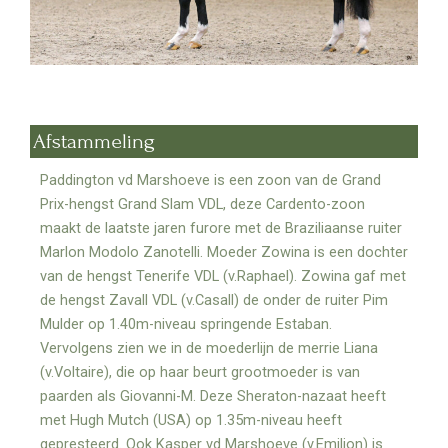
Afstammeling
Paddington vd Marshoeve is een zoon van de Grand
Prix-hengst Grand Slam VDL, deze Cardento-zoon
maakt de laatste jaren furore met de Braziliaanse ruiter
Marlon Modolo Zanotelli. Moeder Zowina is een dochter
van de hengst Tenerife VDL (v.Raphael). Zowina gaf met
de hengst Zavall VDL (v.Casall) de onder de ruiter Pim
Mulder op 1.40m-niveau springende Estaban.
Vervolgens zien we in de moederlijn de merrie Liana
(v.Voltaire), die op haar beurt grootmoeder is van
paarden als Giovanni-M. Deze Sheraton-nazaat heeft
met Hugh Mutch (USA) op 1.35m-niveau heeft
gepresteerd. Ook Kasper vd Marshoeve (v.Emilion) is