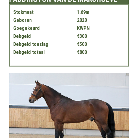
Stokmaat
1.69m
Geboren
2020
Goegekeurd
KWPN
Dekgeld
€300
Dekgeld toeslag
€500
Dekgeld totaal
€800